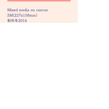
Mixed media on canvas
SM(227x158mm)
制作年2016
KAORI SABOURIN Art work
KAORI SABOURIN Art work
キャンバスに油彩と着物地を用い制作
返品・返金ポリシー
しました
春の空間を色彩と形で表現した抽象作
返品不可
品です
配送情報
no returns　
オリジナル作品
Oil painting and kimono fabrics on 
梱包し配送
canvas.
This abstract art is about Spring 
motives.
original works.